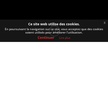
x
Ce site web utilise des cookies.
;
En poursuivant la navigation sur ce site, vous acceptez que des cookies
soient utilisés pour améliorer l'utilisation.
Continuer
Lire plus
LES HUÎTRES DU CAP
HORN, OSTRÉICULTEUR